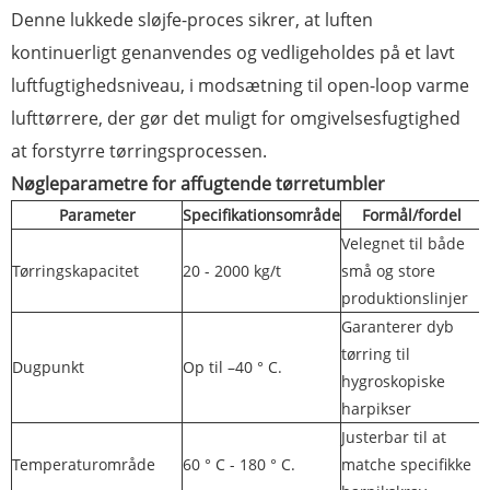
Denne lukkede sløjfe-proces sikrer, at luften
kontinuerligt genanvendes og vedligeholdes på et lavt
luftfugtighedsniveau, i modsætning til open-loop varme
lufttørrere, der gør det muligt for omgivelsesfugtighed
at forstyrre tørringsprocessen.
Nøgleparametre for affugtende tørretumbler
Parameter
Specifikationsområde
Formål/fordel
Velegnet til både
Tørringskapacitet
20 - 2000 kg/t
små og store
produktionslinjer
Garanterer dyb
tørring til
Dugpunkt
Op til –40 ° C.
hygroskopiske
harpikser
Justerbar til at
Temperaturområde
60 ° C - 180 ° C.
matche specifikke