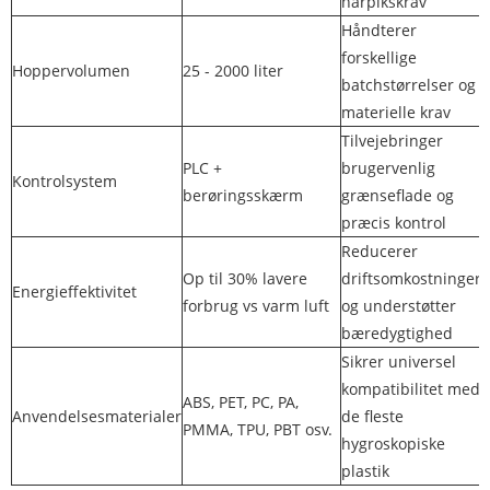
harpikskrav
Håndterer
forskellige
Hoppervolumen
25 - 2000 liter
batchstørrelser og
materielle krav
Tilvejebringer
PLC +
brugervenlig
Kontrolsystem
berøringsskærm
grænseflade og
præcis kontrol
Reducerer
Op til 30% lavere
driftsomkostninger
Energieffektivitet
forbrug vs varm luft
og understøtter
bæredygtighed
Sikrer universel
kompatibilitet med
ABS, PET, PC, PA,
Anvendelsesmaterialer
de fleste
PMMA, TPU, PBT osv.
hygroskopiske
plastik