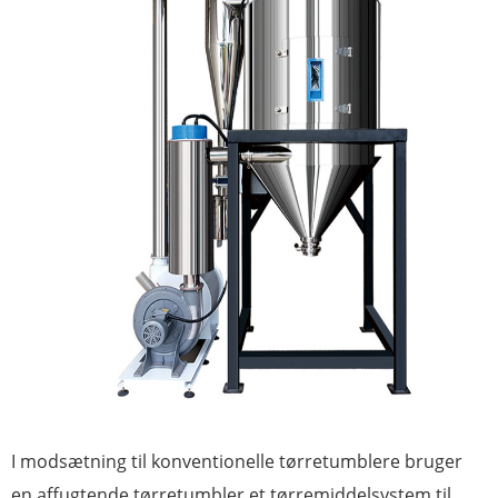
I modsætning til konventionelle tørretumblere bruger
en affugtende tørretumbler et tørremiddelsystem til