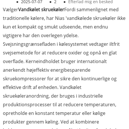
●
2025-07-07
●
2
●
Efterlad mig en besked
Vælger
Vandkølet skruekøler
Fordi sammenlignet med
traditionelle kølere, har Nias 'vandkølede skruekøler ikke
kun et kompakt og smukt udseende, men endnu
vigtigere har den overlegen ydelse.
Svejsningsgrænsefladen i kølesystemet vedtager iltfrit
svejsemetode for at reducere oxider og opnå en glat
overflade. Kerneindholdet bruger internationalt
anerkendt højeffektiv energibesparende
skruekompressorer for at sikre den kontinuerlige og
effektive drift af enheden. Vandkølet
skruekøleranordning, der bruges i industrielle
produktionsprocesser til at reducere temperaturen,
opretholde en konstant temperatur eller kølige
produkter gennem køling. Ved at kombinere