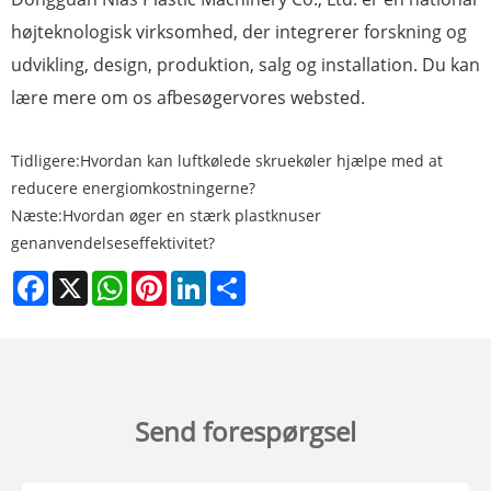
højteknologisk virksomhed, der integrerer forskning og
udvikling, design, produktion, salg og installation. Du kan
lære mere om os af
besøger
vores websted.
Tidligere:
Hvordan kan luftkølede skruekøler hjælpe med at
reducere energiomkostningerne?
Næste:
Hvordan øger en stærk plastknuser
genanvendelseseffektivitet?
Facebook
X
WhatsApp
Pinterest
LinkedIn
Share
Send forespørgsel